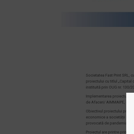
Societatea Fast Print SRL, cu
proiectului cu titlul „Capital
instituită prin OUG nr. 130/2
Implementarea proiectului s-
de Afaceri/ AIMMAIPE, respe
Obiectivul proiectului proiec
economice a societății Fast P
provocată de pandemia COV
Proiectul are printre princip