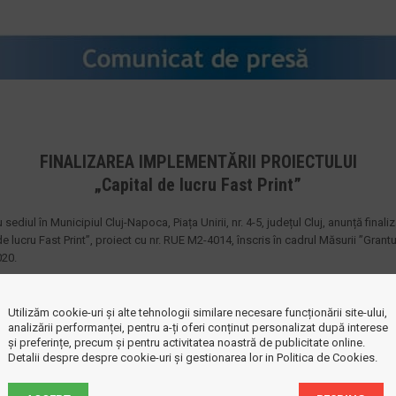
FINALIZAREA IMPLEMENTĂRII PROIECTULUI
„Capital de lucru Fast Print”
 sediul în Municipiul Cluj-Napoca, Piața Unirii, nr. 4-5, județul Cluj, anunță final
 de lucru Fast Print”, proiect cu nr. RUE M2-4014, înscris în cadrul Măsurii ”Grantu
020.
a derulat începând cu data semnării contractului de finanțare cu Ministerul Eco
ctiv 24.03.2021, până la data de 20.07.2021.
Utilizăm cookie-uri și alte tehnologii similare necesare funcționării site-ului,
analizării performanței, pentru a-ți oferi conținut personalizat după interese
tului a fost reprezentat de îmbunătățirea situației
și preferințe, precum și pentru activitatea noastră de publicitate online.
rint SRL, a cărei activitate a fost afectată de criza
Detalii despre despre cookie-uri și gestionarea lor in Politica de Cookies.
ID-19.
alele rezultate, următoarele: