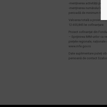
-menținerea activității pe o 
-menținerea numărului locuri
perioadă de minimum 6 luni, l
Valoarea totală a proiectului:
12.655,845 lei cofinanțare.
Proiect cofinanțat din Fond
– Sprijinirea IMM-urilor ca r
piețele regionale, naționale 
www.mfe.gov.ro
Date suplimentare puteți obț
persoană de contact Szabo S