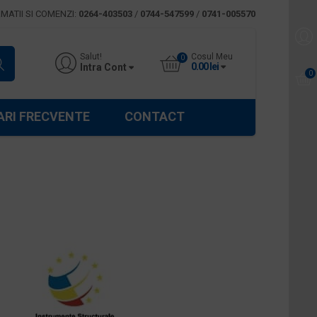
MATII SI COMENZI:
0264-403503
/
0744-547599
/
0741-005570
Salut!
Cosul Meu
0.00
lei
Intra Cont
ARI FRECVENTE
CONTACT