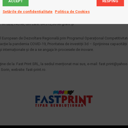
ACCEPT
RESPING
perioadă de minim 6 luni,
lor de muncă față de data depunerii cererii, pe o
Setările de confidențialitate
Politica de Cookies
a data acordării granturilor.
 97.028,145 lei, din care: 84.372,30 lei grant și
ul European de Dezvoltare Regională prin Programul Operațional Competitivitate
eacție la pandemia COVID-19, Prioritatea de investiții 3d – Sprijinirea capacități
și internaționale și de a se angaja în procesele de inovare.
ine de la: Fast Print SRL, la sediul menționat mai sus, e-mail:
fast.print@yaho
orin, website: fast-print.ro.