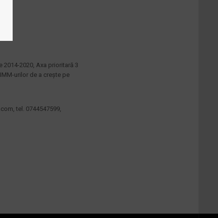
 2014-2020, Axa prioritară 3
i IMM-urilor de a crește pe
o.com
, tel. 0744547599,