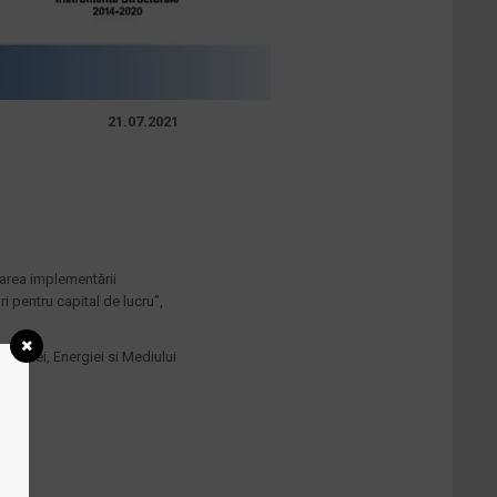
21.07.2021
izarea implementării
ri pentru capital de lucru”,
nomiei, Energiei si Mediului